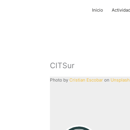
Ir
al
Inicio
Activida
contenido
CITSur
Photo by
Cristian Escobar
on
Unsplash