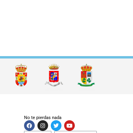
No te pierdas nada
F
I
T
Y
a
n
w
o