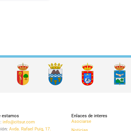
 estamos
Enlaces de interes
Asociarse
l:
info@citsur.com
ción:
Avda. Rafael Puig, 17.
Noticias