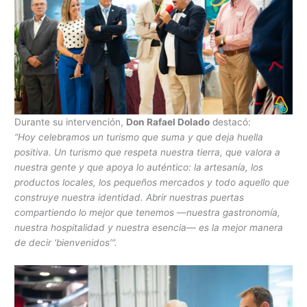
Durante su intervención,
Don Rafael Dolado
destacó:
“Hoy celebramos un turismo que suma y que deja huella
positiva. Un turismo que respeta nuestra tierra, que valora a
nuestra gente y que apoya lo auténtico: la artesanía, los
productos locales, los pequeños mercados y todo aquello que
construye nuestra identidad. Abrir nuestras puertas
compartiendo lo mejor que tenemos —nuestra gastronomía,
nuestra hospitalidad y nuestra esencia— es la mejor manera
de decir ‘bienvenidos’”.