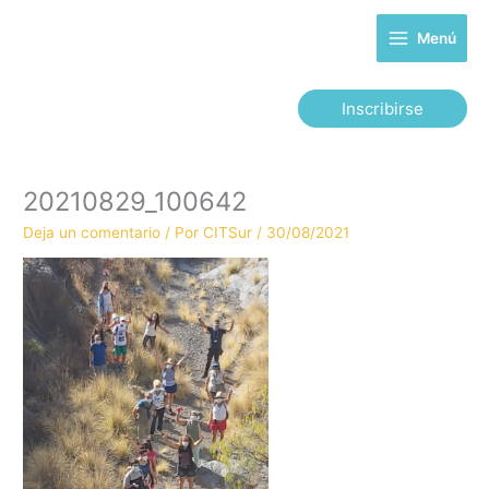
Ir
al
Menú
contenido
Inscribirse
20210829_100642
Deja un comentario
/ Por
CITSur
/
30/08/2021