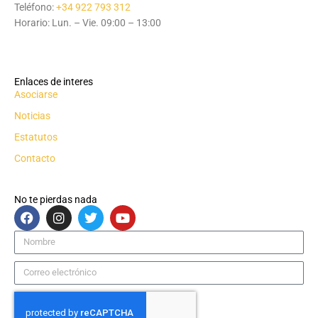
Teléfono:
+34 922 793 312
Horario: Lun. – Vie. 09:00 – 13:00
Enlaces de interes
Asociarse
Noticias
Estatutos
Contacto
No te pierdas nada
F
I
T
Y
a
n
w
o
c
s
i
u
Nombre
e
t
t
t
b
a
t
u
Correo
o
g
e
b
electrónico
o
r
r
e
k
a
m