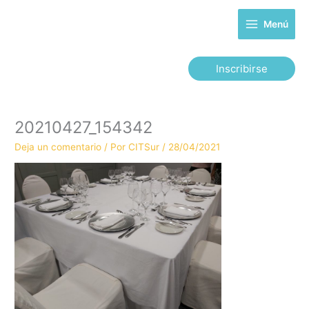
Ir
al
Menú
contenido
Inscribirse
20210427_154342
Deja un comentario
/ Por
CITSur
/
28/04/2021