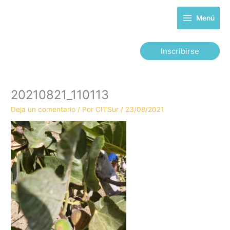
Ir
al
Menú
contenido
Inscribirse
20210821_110113
Deja un comentario
/ Por
CITSur
/
23/08/2021