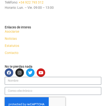
Teléfono:
+34 922 793 312
Horario: Lun. – Vie. 09:00 – 13:00
Enlaces de interes
Asociarse
Noticias
Estatutos
Contacto
No te pierdas nada
F
I
T
Y
a
n
w
o
c
s
i
u
Nombre
e
t
t
t
b
a
t
u
Correo
o
g
e
b
electrónico
o
r
r
e
k
a
m