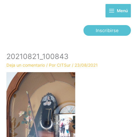
Ir
al
Menú
contenido
Inscribirse
20210821_100843
Deja un comentario
/ Por
CITSur
/
23/08/2021