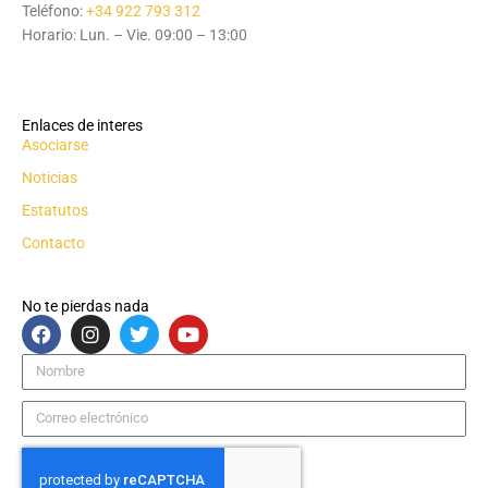
Teléfono:
+34 922 793 312
Horario: Lun. – Vie. 09:00 – 13:00
Enlaces de interes
Asociarse
Noticias
Estatutos
Contacto
No te pierdas nada
F
I
T
Y
a
n
w
o
c
s
i
u
Nombre
e
t
t
t
b
a
t
u
Correo
o
g
e
b
electrónico
o
r
r
e
k
a
m