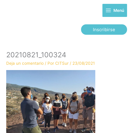
Ir
al
Menú
contenido
Inscribirse
20210821_100324
Deja un comentario
/ Por
CITSur
/
23/08/2021