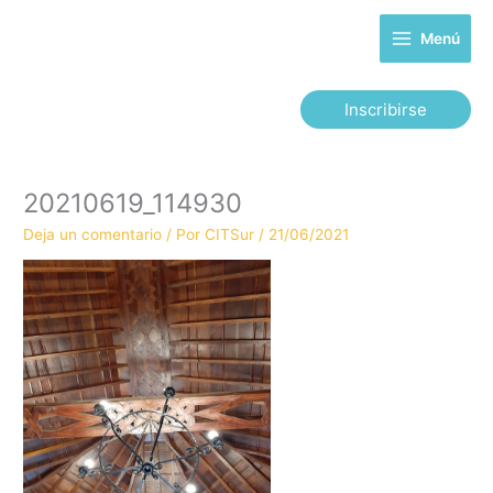
Ir
al
Menú
contenido
Inscribirse
20210619_114930
Deja un comentario
/ Por
CITSur
/
21/06/2021