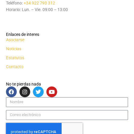
Teléfono:
+34 922 793 312
Horario: Lun. – Vie. 09:00 – 13:00
Enlaces de interes
Asociarse
Noticias
Estatutos
Contacto
No te pierdas nada
F
I
T
Y
a
n
w
o
c
s
i
u
Nombre
e
t
t
t
b
a
t
u
Correo
o
g
e
b
electrónico
o
r
r
e
k
a
m