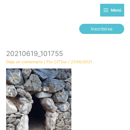
Ir
al
Menú
contenido
Inscribirse
20210619_101755
Deja un comentario
/ Por
CITSur
/
21/06/2021