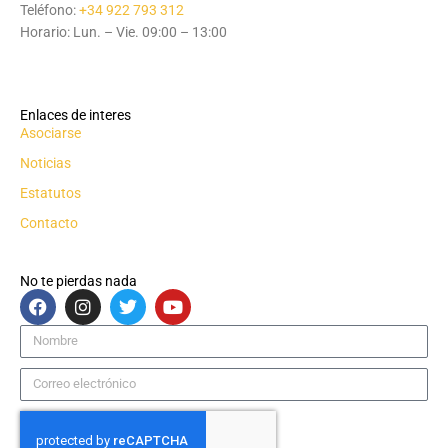
Teléfono:
+34 922 793 312
Horario: Lun. – Vie. 09:00 – 13:00
Enlaces de interes
Asociarse
Noticias
Estatutos
Contacto
No te pierdas nada
F
I
T
Y
a
n
w
o
c
s
i
u
Nombre
e
t
t
t
b
a
t
u
Correo
o
g
e
b
electrónico
o
r
r
e
k
a
m