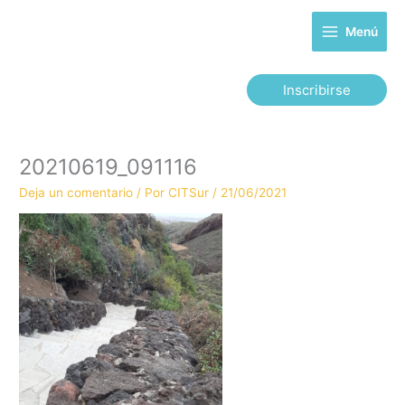
Ir
al
Menú
contenido
Inscribirse
20210619_091116
Deja un comentario
/ Por
CITSur
/
21/06/2021