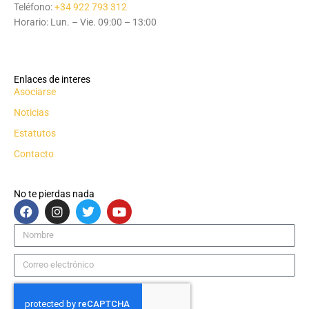
Teléfono:
+34 922 793 312
Horario: Lun. – Vie. 09:00 – 13:00
Enlaces de interes
Asociarse
Noticias
Estatutos
Contacto
No te pierdas nada
F
I
T
Y
a
n
w
o
c
s
i
u
Nombre
e
t
t
t
b
a
t
u
Correo
o
g
e
b
electrónico
o
r
r
e
k
a
m