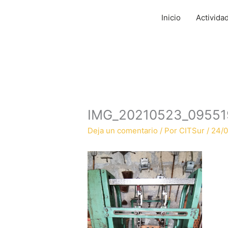
Ir
al
Inicio
Activida
contenido
IMG_20210523_09551
Deja un comentario
/ Por
CITSur
/
24/0