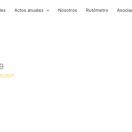
des
Actos anuales
Nosotros
Rutómetro
Asocia
9
5/2021