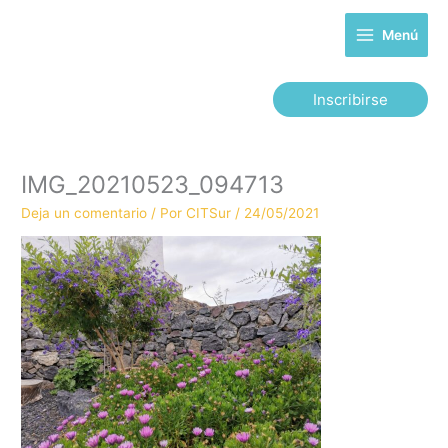
Ir
al
Menú
contenido
Inscribirse
IMG_20210523_094713
Deja un comentario
/ Por
CITSur
/
24/05/2021