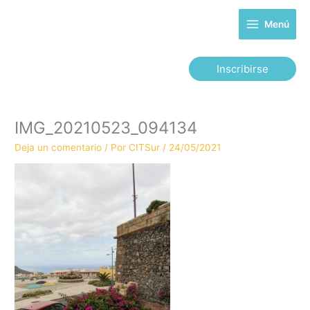
Ir
al
Menú
contenido
Inscribirse
IMG_20210523_094134
Deja un comentario
/ Por
CITSur
/
24/05/2021