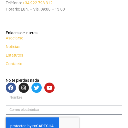
Teléfono:
+34 922 793 312
Horario: Lun. – Vie. 09:00 – 13:00
Enlaces de interes
Asociarse
Noticias
Estatutos
Contacto
No te pierdas nada
F
I
T
Y
a
n
w
o
c
s
i
u
Nombre
e
t
t
t
b
a
t
u
Correo
o
g
e
b
electrónico
o
r
r
e
k
a
m