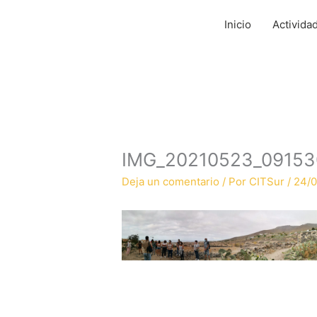
Ir
al
Inicio
Activida
contenido
IMG_20210523_09153
Deja un comentario
/ Por
CITSur
/
24/0