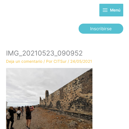
Ir
al
Menú
contenido
Inscribirse
IMG_20210523_090952
Deja un comentario
/ Por
CITSur
/
24/05/2021