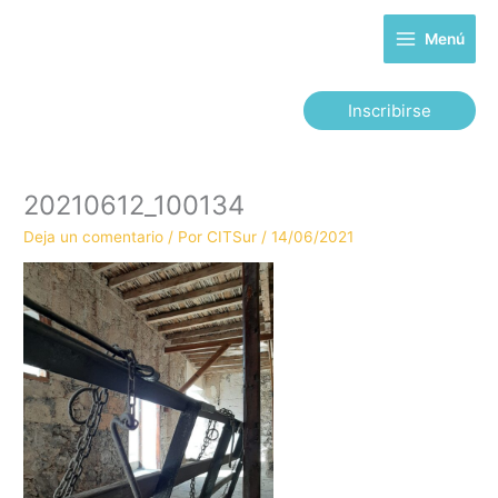
Ir
al
Menú
contenido
Inscribirse
20210612_100134
Deja un comentario
/ Por
CITSur
/
14/06/2021