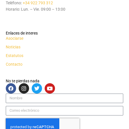
Teléfono:
+34 922 793 312
Horario: Lun. – Vie. 09:00 – 13:00
Enlaces de interes
Asociarse
Noticias
Estatutos
Contacto
No te pierdas nada
F
I
T
Y
a
n
w
o
c
s
i
u
Nombre
e
t
t
t
b
a
t
u
Correo
o
g
e
b
electrónico
o
r
r
e
k
a
m