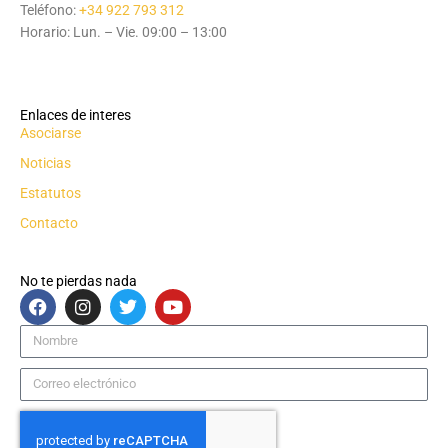
Teléfono:
+34 922 793 312
Horario: Lun. – Vie. 09:00 – 13:00
Enlaces de interes
Asociarse
Noticias
Estatutos
Contacto
No te pierdas nada
F
I
T
Y
a
n
w
o
c
s
i
u
Nombre
e
t
t
t
b
a
t
u
Correo
o
g
e
b
electrónico
o
r
r
e
k
a
m