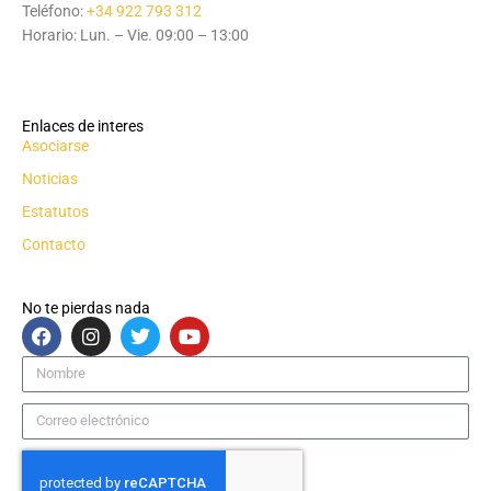
Teléfono:
+34 922 793 312
Horario: Lun. – Vie. 09:00 – 13:00
Enlaces de interes
Asociarse
Noticias
Estatutos
Contacto
No te pierdas nada
F
I
T
Y
a
n
w
o
c
s
i
u
Nombre
e
t
t
t
b
a
t
u
Correo
o
g
e
b
electrónico
o
r
r
e
k
a
m