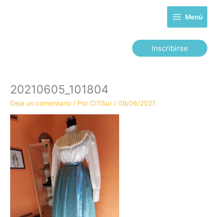
Ir
al
Menú
contenido
Inscribirse
20210605_101804
Deja un comentario
/ Por
CITSur
/
08/06/2021