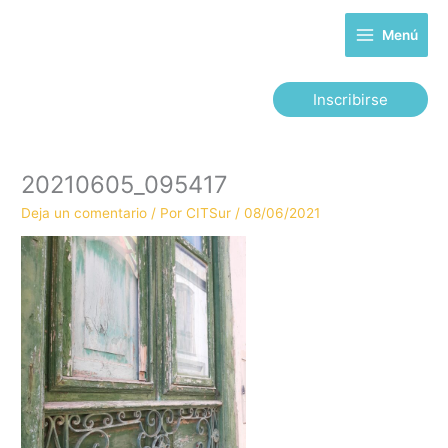
Ir
al
Menú
contenido
Inscribirse
20210605_095417
Deja un comentario
/ Por
CITSur
/
08/06/2021