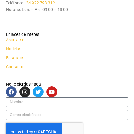
Teléfono:
+34 922 793 312
Horario: Lun. – Vie. 09:00 – 13:00
Enlaces de interes
Asociarse
Noticias
Estatutos
Contacto
No te pierdas nada
F
I
T
Y
a
n
w
o
c
s
i
u
Nombre
e
t
t
t
b
a
t
u
Correo
o
g
e
b
electrónico
o
r
r
e
k
a
m