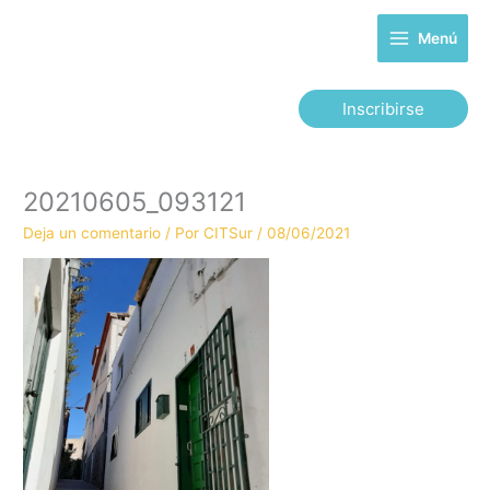
Ir
al
Menú
contenido
Inscribirse
20210605_093121
Deja un comentario
/ Por
CITSur
/
08/06/2021