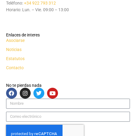
Teléfono:
+34 922 793 312
Horario: Lun. – Vie. 09:00 – 13:00
Enlaces de interes
Asociarse
Noticias
Estatutos
Contacto
No te pierdas nada
F
I
T
Y
a
n
w
o
c
s
i
u
Nombre
e
t
t
t
b
a
t
u
Correo
o
g
e
b
electrónico
o
r
r
e
k
a
m