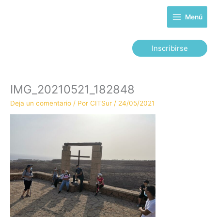
Ir
al
Menú
contenido
Inscribirse
IMG_20210521_182848
Deja un comentario
/ Por
CITSur
/
24/05/2021