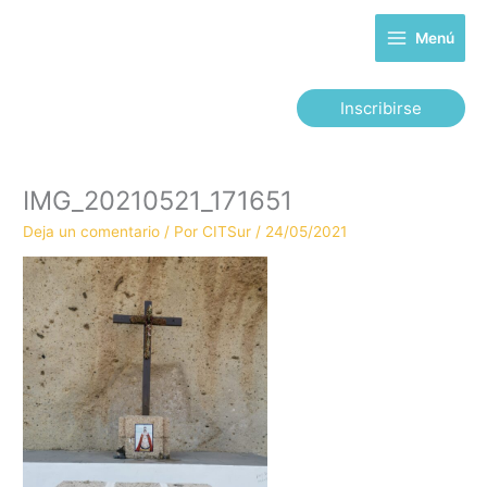
Ir
al
Menú
contenido
Inscribirse
IMG_20210521_171651
Deja un comentario
/ Por
CITSur
/
24/05/2021