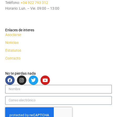
Teléfono:
+34 922 793 312
Horario: Lun. – Vie. 09:00 – 13:00
Enlaces de interes
Asociarse
Noticias
Estatutos
Contacto
No te pierdas nada
F
I
T
Y
a
n
w
o
c
s
i
u
Nombre
e
t
t
t
b
a
t
u
Correo
o
g
e
b
electrónico
o
r
r
e
k
a
m