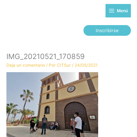
Ir
al
Menú
contenido
Inscribirse
IMG_20210521_170859
Deja un comentario
/ Por
CITSur
/
24/05/2021