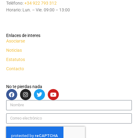
Teléfono:
+34 922 793 312
Horario: Lun. – Vie. 09:00 – 13:00
Enlaces de interes
Asociarse
Noticias
Estatutos
Contacto
No te pierdas nada
F
I
T
Y
a
n
w
o
c
s
i
u
Nombre
e
t
t
t
b
a
t
u
Correo
o
g
e
b
electrónico
o
r
r
e
k
a
m