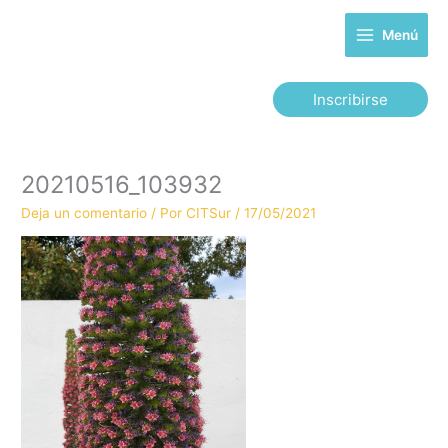
Ir
al
Menú
contenido
Inscribirse
20210516_103932
Deja un comentario
/ Por
CITSur
/
17/05/2021