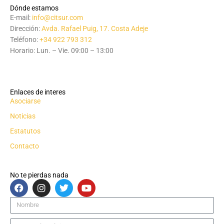
Dónde estamos
E-mail:
info@citsur.com
Dirección:
Avda. Rafael Puig, 17. Costa Adeje
Teléfono:
+34 922 793 312
Horario: Lun. – Vie. 09:00 – 13:00
Enlaces de interes
Asociarse
Noticias
Estatutos
Contacto
No te pierdas nada
F
I
T
Y
a
n
w
o
c
s
i
u
Nombre
e
t
t
t
b
a
t
u
Correo