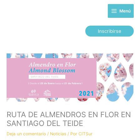
Ir
al
Menú
contenido
Inscribirse
RUTA DE ALMENDROS EN FLOR EN
SANTIAGO DEL TEIDE
Deja un comentario
/
Noticias
/ Por
CITSur