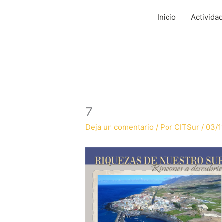
Ir
al
Inicio
Activida
contenido
7
Deja un comentario
/ Por
CITSur
/
03/1