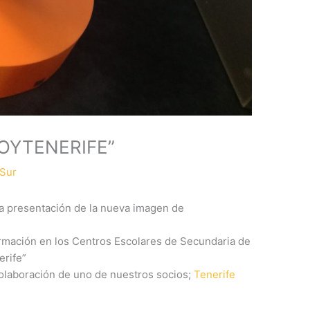
OYTENERIFE”
Sur
 la presentación de la nueva imagen de
rmación en los Centros Escolares de Secundaria de
erife”
olaboración de uno de nuestros socios;
Tenerife