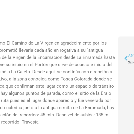
o El Camino de La Virgen en agradecimiento por los
rometió llevarla cada año en rogativa a su “antigua
An
AN
n de la Virgen de la Encarnación desde La Enramada hasta
Sen
ene su inicio en el Portón que sirve de acceso e inicio del
abé a La Caleta. Desde aquí, se continúa con dirección a
ultivo, a la zona conocida como Tosca Colorada donde se
osca que confirman este lugar como un espacio de tránsito
hay algunos puntos de parada, como el sitio de la Era o
a ruta pues es el lugar donde apareció y fue venerada por
ido culmina junto a la antigua ermita de La Enramada, hoy
ción del recorrido: 45 min. Desnivel de subida: 135 m.
 recorrido: Travesía