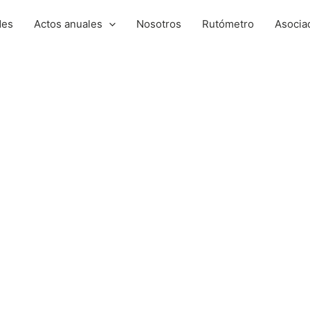
des
Actos anuales
Nosotros
Rutómetro
Asocia