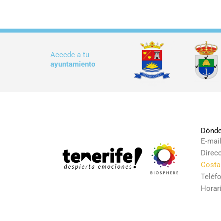
Accede a tu
ayuntamiento
Dónde
E-mai
Direc
Costa
Teléf
Horari