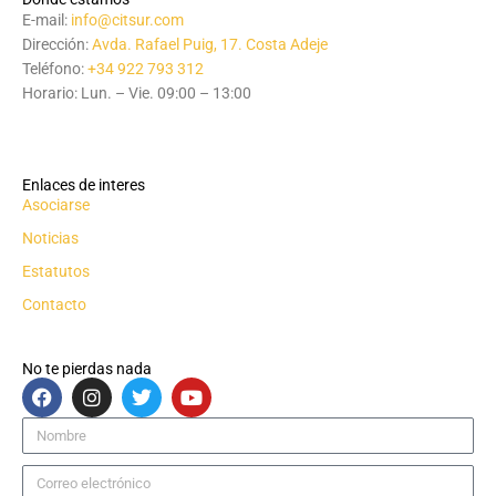
E-mail:
info@citsur.com
Dirección:
Avda. Rafael Puig, 17. Costa Adeje
Teléfono:
+34 922 793 312
Horario: Lun. – Vie. 09:00 – 13:00
Enlaces de interes
Asociarse
Noticias
Estatutos
Contacto
No te pierdas nada
F
I
T
Y
a
n
w
o
c
s
i
u
Nombre
e
t
t
t
b
a
t
u
Correo
o
g
e
b