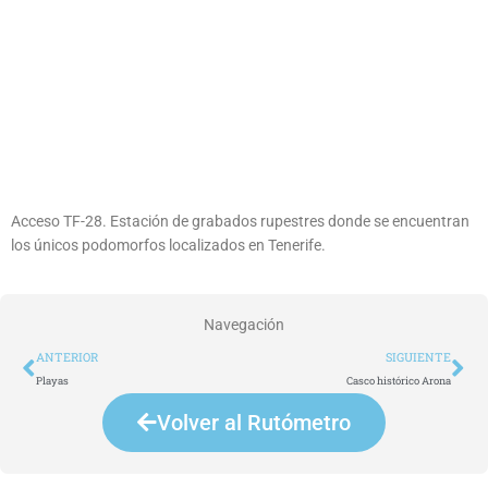
Acceso TF-28. Estación de grabados rupestres donde se encuentran
los únicos podomorfos localizados en Tenerife.
Navegación
Ant
Si
ANTERIOR
SIGUIENTE
Playas
Casco histórico Arona
Volver al Rutómetro