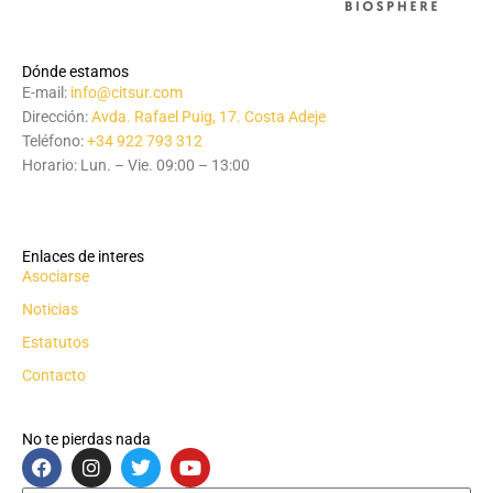
Dónde estamos
E-mail:
info@citsur.com
Dirección:
Avda. Rafael Puig, 17. Costa Adeje
Teléfono:
+34 922 793 312
Horario: Lun. – Vie. 09:00 – 13:00
Enlaces de interes
Asociarse
Noticias
Estatutos
Contacto
No te pierdas nada
F
I
T
Y
a
n
w
o