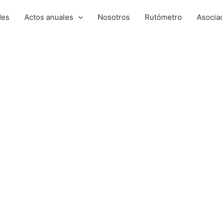
des
Actos anuales
Nosotros
Rutómetro
Asocia
Santa Cruz de Tenerife