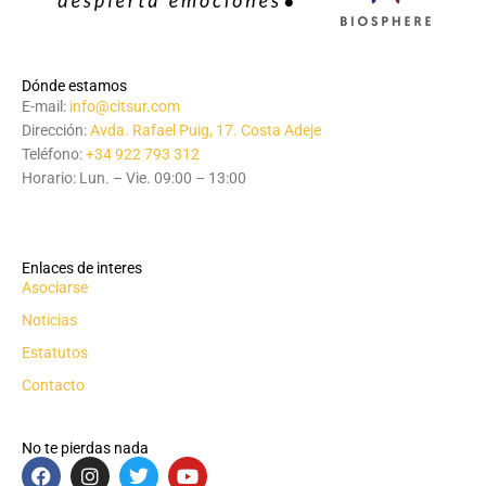
Dónde estamos
E-mail:
info@citsur.com
Dirección:
Avda. Rafael Puig, 17. Costa Adeje
Teléfono:
+34 922 793 312
Horario: Lun. – Vie. 09:00 – 13:00
Enlaces de interes
Asociarse
Noticias
Estatutos
Contacto
No te pierdas nada
F
I
T
Y
a
n
w
o