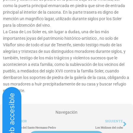
como la puerta principal enmarcada en piedra que sirve de entrada
principal al interior de la casona. En la parte trasera es digno de
mención un magnífico lagar, utilizado durante siglos por los Soler
para la obtención del vino.
La Casa de Los Soler es, sin lugar a dudas, una de las más
importantes joyas del patrimonio histórico-artístico , no solo de
Vilaflor sino de todo el sur de Tenerife, siendo testigo mudo de las
alegrías y tristezas de sus distinguidos moradores durante siglos, y
también, testigo de los más trágicos y violentos sucesos que le
acontecieron a esta familia; como la sublevación de los vecinos del
pueblo, a mediados del siglo XVII contra la familia Soler, cuando
derribaron los soportes de piedra de la galería de la casa, obligando a
sus moradores a huir precipitadamente de su casa y buscar refugio
en el monte.
Web accesible
Navegación
Ant
Si
ANTERIOR
SIGUIENTE
Convento del Santo Hermano Pedro
Los Molinos del cubo