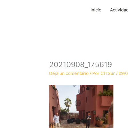
Ir
al
Inicio
Activida
contenido
20210908_175619
Deja un comentario
/ Por
CITSur
/
09/0