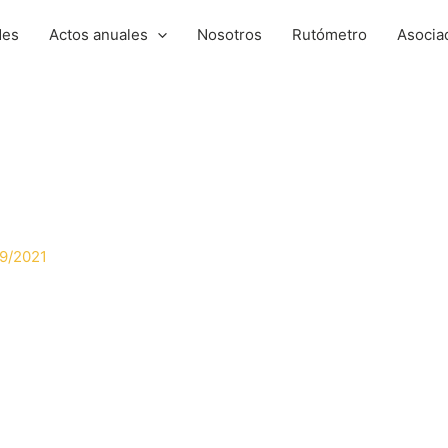
des
Actos anuales
Nosotros
Rutómetro
Asocia
9/2021