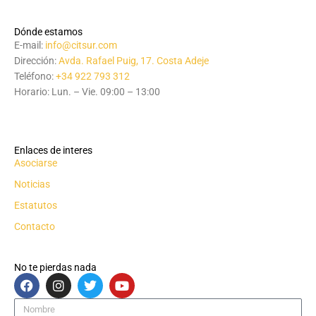
Dónde estamos
E-mail:
info@citsur.com
Dirección:
Avda. Rafael Puig, 17. Costa Adeje
Teléfono:
+34 922 793 312
Horario: Lun. – Vie. 09:00 – 13:00
Enlaces de interes
Asociarse
Noticias
Estatutos
Contacto
No te pierdas nada
F
I
T
Y
a
n
w
o
c
s
i
u
Nombre