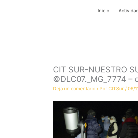
Ir
al
Inicio
Activida
contenido
CIT SUR-NUESTRO S
©DLC07._MG_7774 – c
Deja un comentario
/ Por
CITSur
/
06/1