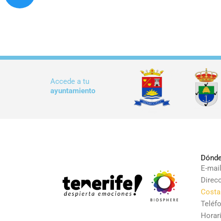
Accede a tu
ayuntamiento
Dónde
E-mai
Direc
Costa
Teléf
Horari