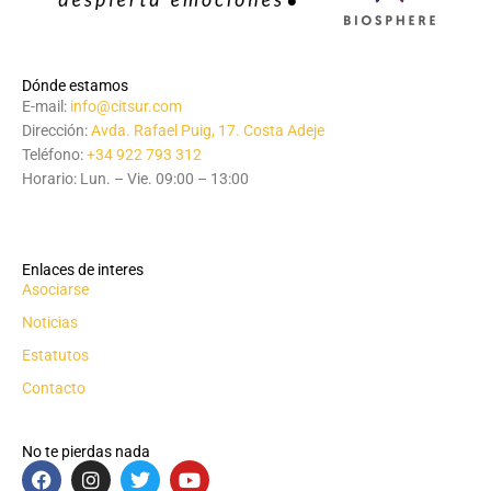
Dónde estamos
E-mail:
info@citsur.com
Dirección:
Avda. Rafael Puig, 17. Costa Adeje
Teléfono:
+34 922 793 312
Horario: Lun. – Vie. 09:00 – 13:00
Enlaces de interes
Asociarse
Noticias
Estatutos
Contacto
No te pierdas nada
F
I
T
Y
a
n
w
o