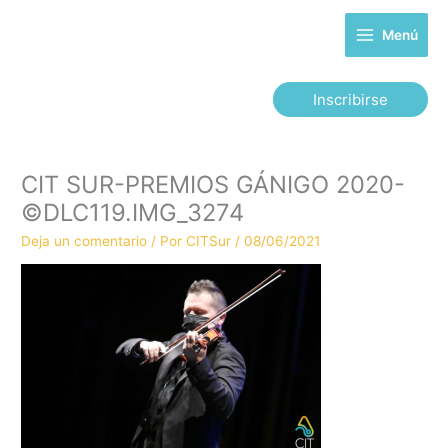
Ir
al
Menú
contenido
Inscribirse
CIT SUR-PREMIOS GÁNIGO 2020-
©DLC119.IMG_3274
Deja un comentario
/ Por
CITSur
/
08/06/2021