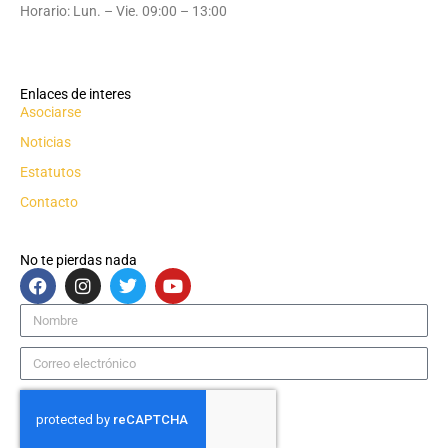
Horario: Lun. – Vie. 09:00 – 13:00
Enlaces de interes
Asociarse
Noticias
Estatutos
Contacto
No te pierdas nada
F
I
T
Y
a
n
w
o
c
s
i
u
Nombre
e
t
t
t
b
a
t
u
Correo
o
g
e
b
electrónico
o
r
r
e
k
a
m