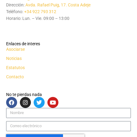
Dirección:
Avda. Rafael Puig, 17. Costa Adeje
Teléfono:
+34 922 793 312
Horario: Lun. – Vie. 09:00 – 13:00
Enlaces de interes
Asociarse
Noticias
Estatutos
Contacto
No te pierdas nada
F
I
T
Y
a
n
w
o
c
s
i
u
Nombre
e
t
t
t
b
a
t
u
Correo
o
g
e
b
electrónico
o
r
r
e