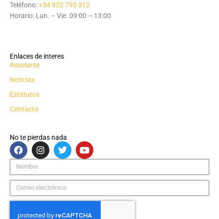
Teléfono:
+34 922 793 312
Horario: Lun. – Vie. 09:00 – 13:00
Enlaces de interes
Asociarse
Noticias
Estatutos
Contacto
No te pierdas nada
F
I
T
Y
a
n
w
o
c
s
i
u
Nombre
e
t
t
t
b
a
t
u
Correo
o
g
e
b
electrónico
o
r
r
e
k
a
m