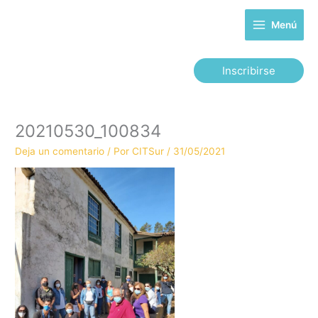
Ir
al
Menú
contenido
Inscribirse
20210530_100834
Deja un comentario
/ Por
CITSur
/
31/05/2021