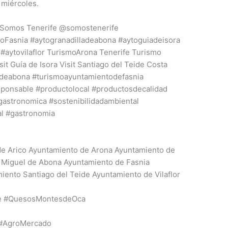
 miércoles.
 Somos Tenerife @somostenerife
toFasnia
#aytogranadilladeabona
#aytoguiadeisora
#aytovilaflor
TurismoArona Tenerife Turismo
it Guía de Isora Visit Santiago del Teide Costa
ldeabona
#turismoayuntamientodefasnia
ponsable
#productolocal
#productosdecalidad
dgastronomica
#sostenibilidadambiental
l
#gastronomia
e Arico Ayuntamiento de Arona Ayuntamiento de
 Miguel de Abona Ayuntamiento de Fasnia
iento Santiago del Teide Ayuntamiento de Vilaflor
e
#QuesosMontesdeOca
#AgroMercado