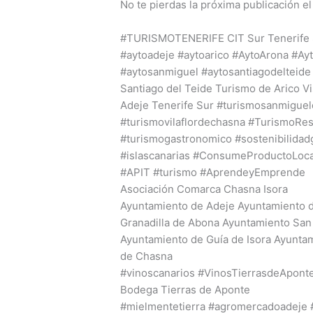
No te pierdas la próxima publicación el
#TURISMOTENERIFE
CIT Sur Tenerife
#aytoadeje
#aytoarico
#AytoArona
#Ay
#aytosanmiguel
#aytosantiagodelteide
Santiago del Teide Turismo de Arico Vis
Adeje Tenerife Sur
#turismosanmigue
#turismovilaflordechasna
#TurismoRes
#turismogastronomico
#sostenibilida
#islascanarias
#ConsumeProductoLoca
#APIT
#turismo
#AprendeyEmprende
Asociación Comarca Chasna Isora
Ayuntamiento de Adeje Ayuntamiento d
Granadilla de Abona Ayuntamiento San
Ayuntamiento de Guía de Isora Ayuntam
de Chasna
#vinoscanarios
#VinosTierrasdeApont
Bodega Tierras de Aponte
#mielmentetierra
#agromercadoadeje