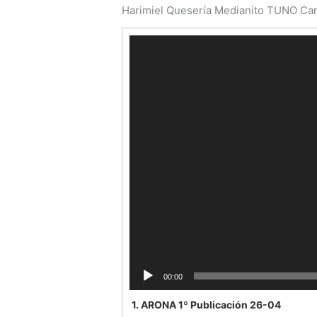
Harimiel
Quesería Medianito
TUNO Can
Reproductor
de
vídeo
00:00
1.
ARONA 1º Publicación 26-04