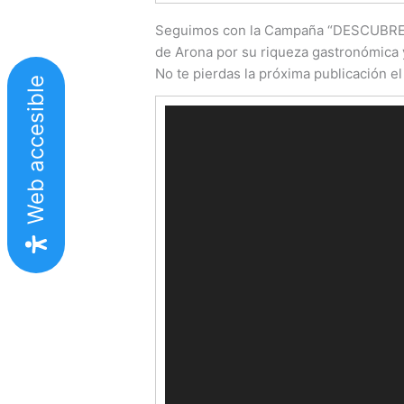
Seguimos con la Campaña “DESCUBRE 
de Arona por su riqueza gastronómica 
No te pierdas la próxima publicación el
Web accesible
Reproductor
de
vídeo