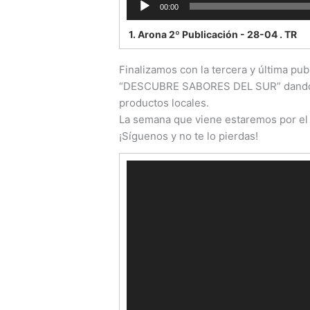
00:00
1.
Arona 2º Publicación - 28-04 . TR
Finalizamos con la tercera y última pu
“DESCUBRE SABORES DEL SUR” dando a
productos locales.
La semana que viene estaremos por el 
¡Síguenos y no te lo pierdas!
Reproductor
de
vídeo