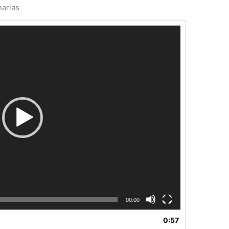
arias
00:00
0:57