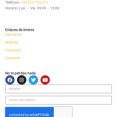
Teléfono:
+34 922 793 312
Horario: Lun. – Vie. 09:00 – 13:00
Enlaces de interes
Asociarse
Noticias
Estatutos
Contacto
No te pierdas nada
F
I
T
Y
a
n
w
o
c
s
i
u
Nombre
e
t
t
t
b
a
t
u
Correo
o
g
e
b
electrónico
o
r
r
e
k
a
m