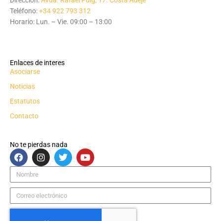
Dirección:
Avda. Rafael Puig, 17. Costa Adeje
Teléfono:
+34 922 793 312
Horario: Lun. – Vie. 09:00 – 13:00
Enlaces de interes
Asociarse
Noticias
Estatutos
Contacto
No te pierdas nada
F
I
T
Y
a
n
w
o
c
s
i
u
Nombre
e
t
t
t
b
a
t
u
Correo
o
g
e
b
electrónico
o
r
r
e
k
a