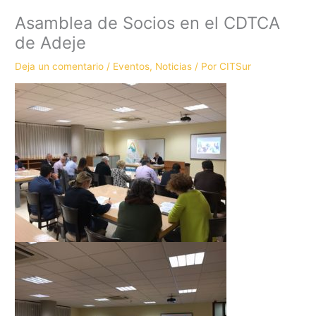
Asamblea de Socios en el CDTCA
de Adeje
Deja un comentario
/
Eventos
,
Noticias
/ Por
CITSur