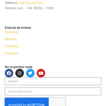
Teléfono:
+34 922 793 312
Horario: Lun. – Vie. 09:00 – 13:00
Enlaces de interes
Asociarse
Noticias
Estatutos
Contacto
No te pierdas nada
F
I
T
Y
a
n
w
o
c
s
i
u
Nombre
e
t
t
t
b
a
t
u
Correo
o
g
e
b
electrónico
o
r
r
e
k
a
m