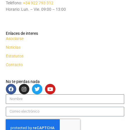
Teléfono:
+34 922 793 312
Horario: Lun. – Vie. 09:00 – 13:00
Enlaces de interes
Asociarse
Noticias
Estatutos
Contacto
No te pierdas nada
F
I
T
Y
a
n
w
o
c
s
i
u
Nombre
e
t
t
t
b
a
t
u
Correo
o
g
e
b
electrónico
o
r
r
e
k
a
m