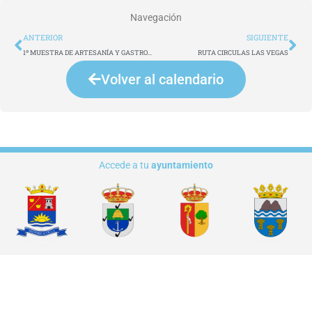
Navegación
Ant
Si
ANTERIOR
SIGUIENTE
1º MUESTRA DE ARTESANÍA Y GASTRONOMÍA CANARIA EN THE RITZ-CARLTON TENERIFE, ABAMA
RUTA CIRCULAS LAS VEGAS
Volver al calendario
Accede a tu
ayuntamiento