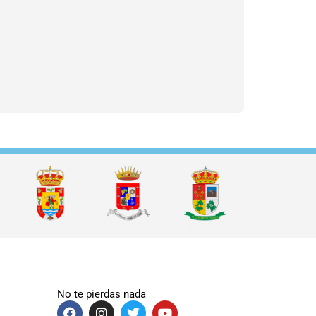
No te pierdas nada
F
I
T
Y