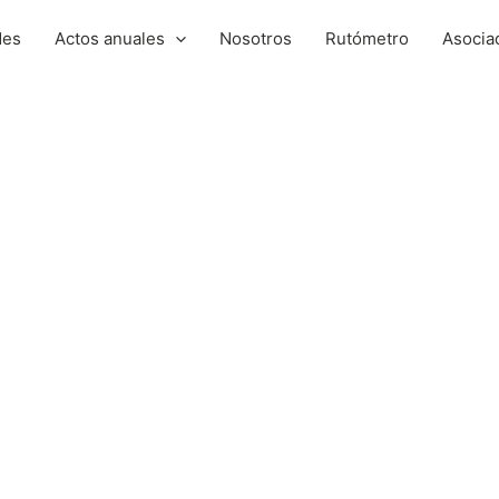
des
Actos anuales
Nosotros
Rutómetro
Asocia
a de Guaza, Los Cristianos, España