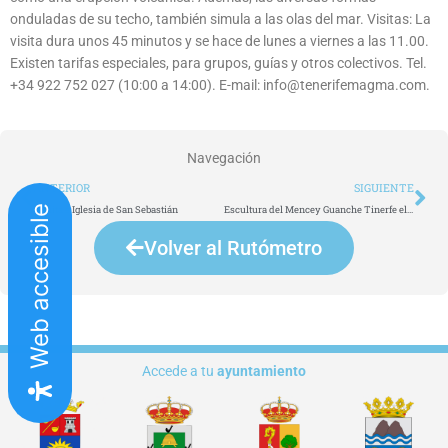
onduladas de su techo, también simula a las olas del mar. Visitas: La
visita dura unos 45 minutos y se hace de lunes a viernes a las 11.00.
Existen tarifas especiales, para grupos, guías y otros colectivos. Tel.
+34 922 752 027 (10:00 a 14:00). E-mail: info@tenerifemagma.com.
Navegación
Ant
Si
ANTERIOR
SIGUIENTE
Ermita e Iglesia de San Sebastián
Escultura del Mencey Guanche Tinerfe el Grande
Web accesible
Volver al Rutómetro
Accede a tu
ayuntamiento