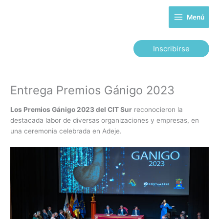
Ir
al
Menú
contenido
Inscribirse
Entrega Premios Gánigo 2023
Los Premios Gánigo 2023 del CIT Sur
reconocieron la
destacada labor de diversas organizaciones y empresas, en
una ceremonia celebrada en Adeje.