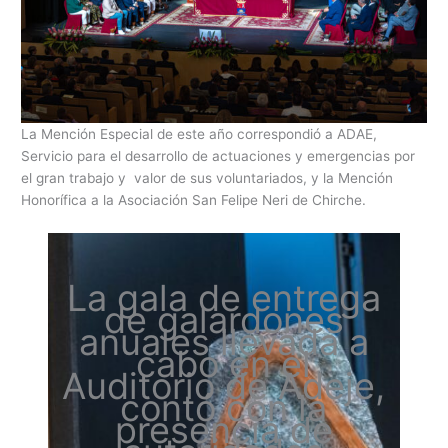
La Mención Especial de este año correspondió a ADAE,
Servicio para el desarrollo de actuaciones y emergencias por
el gran trabajo y valor de sus voluntariados, y la Mención
Honorífica a la Asociación San Felipe Neri de Chirche.
La gala de entrega
de galardones
anuales llevada a
cabo en el
Auditorio de Adeje,
contó con la
presencia de